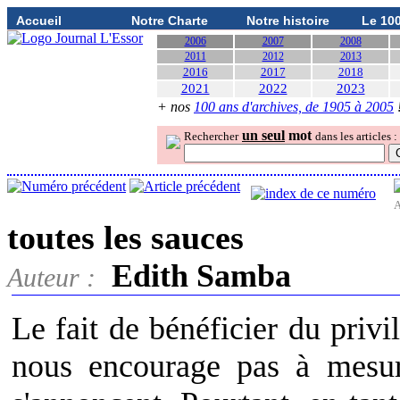
Accueil
Notre Charte
Notre histoire
Le 10
2006
2007
2008
2011
2012
2013
2016
2017
2018
2021
2022
2023
+ nos
100 ans d'archives, de 1905 à 2005
un seul
mot
Rechercher
dans les articles :
A
toutes les sauces
Edith Samba
Auteur :
Le fait de bénéficier du priv
nous encourage pas à mesur