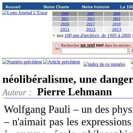
Accueil
Notre Charte
Notre histoire
Le 10
2006
2007
2008
2011
2012
2013
2016
2017
2018
2021
2022
2023
+ nos
100 ans d'archives, de 1905 à 2005
un seul
mot
Rechercher
dans les articles :
J
néolibéralisme, une dange
Pierre Lehmann
Auteur :
Wolfgang Pauli – un des phys
– n'aimait pas les expressions