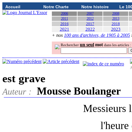
Accueil
Notre Charte
Notre histoire
Le 10
2006
2007
2008
2011
2012
2013
2016
2017
2018
2021
2022
2023
+ nos
100 ans d'archives, de 1905 à 2005
un seul
mot
Rechercher
dans les articles :
A
est grave
Mousse Boulanger
Auteur :
Messieurs l
l'heure