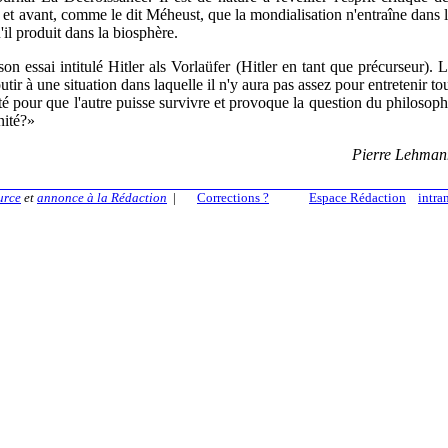
s et avant, comme le dit Méheust, que la mondialisation n'entraîne dans 
il produit dans la biosphère.
n essai intitulé Hitler als Vorlaüfer (Hitler en tant que précurseur). 
utir à une situation dans laquelle il n'y aura pas assez pour entretenir to
té pour que l'autre puisse survivre et provoque la question du philosop
nité?»
Pierre Lehman
urce
et
annonce à la Rédaction
|
Corrections ?
Espace Rédaction
intra