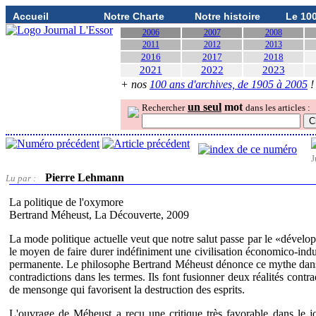
Accueil
Notre Charte
Notre histoire
Le 10
2006
2007
2008
2011
2012
2013
2016
2017
2018
2021
2022
2023
+ nos
100 ans d'archives, de 1905 à 2005
!
un seul
mot
Rechercher
dans les articles :
J
Pierre Lehmann
Lu par :
La politique de l'oxymore
Bertrand Méheust, La Découverte, 2009
La mode politique actuelle veut que notre salut passe par le «dévelop
le moyen de faire durer indéfiniment une civilisation économico-indu
permanente. Le philosophe Bertrand Méheust dénonce ce mythe dans u
contradictions dans les termes. Ils font fusionner deux réalités con
de mensonge qui favorisent la destruction des esprits.
L'ouvrage de Méheust a reçu une critique très favorable dans le jou