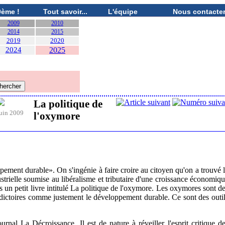
0ème !
Tout savoir...
L'équipe
Nous contacte
2009
2010
2014
2015
2019
2020
2024
2025
La politique de
uin 2009
l'oxymore
pement durable». On s'ingénie à faire croire au citoyen qu'on a trouvé 
strielle soumise au libéralisme et tributaire d'une croissance économiq
n petit livre intitulé La politique de l'oxymore. Les oxymores sont d
tradictoires comme justement le développement durable. Ce sont des outi
rnal La Décroissance. Il est de nature à réveiller l'esprit critique d