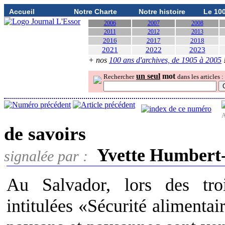
Accueil
Notre Charte
Notre histoire
Le 10
2006
2007
2008
2011
2012
2013
2016
2017
2018
2021
2022
2023
+ nos
100 ans d'archives, de 1905 à 2005
un seul
mot
Rechercher
dans les articles :
A
de savoirs
Yvette Humbert
signalée par :
Au Salvador, lors des troi
intitulées «Sécurité alimentai