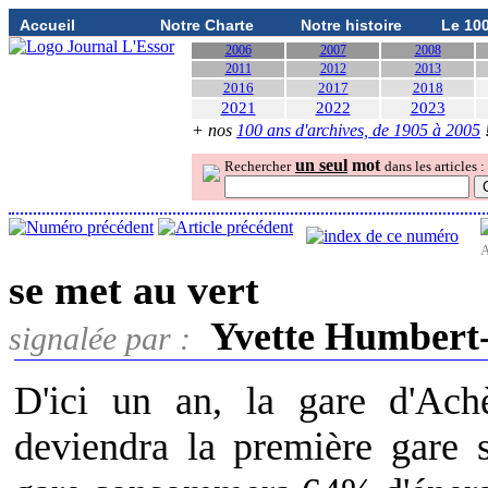
Accueil
Notre Charte
Notre histoire
Le 10
2006
2007
2008
2011
2012
2013
2016
2017
2018
2021
2022
2023
+ nos
100 ans d'archives, de 1905 à 2005
un seul
mot
Rechercher
dans les articles :
A
se met au vert
Yvette Humbert
signalée par :
D'ici un an, la gare d'Achè
deviendra la première gare 