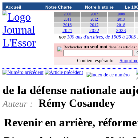
Accueil
Notre Charte
Notre histoire
Le 10
2006
2007
2008
2011
2012
2013
2016
2017
2018
2021
2022
2023
+ nos
100 ans d'archives, de 1905 à 2005
un seul
mot
Rechercher
dans les articles :
Contient espéranto
Supprimer
A
de la défense nationale au
Rémy Cosandey
Auteur :
Revenir en arrière, réform