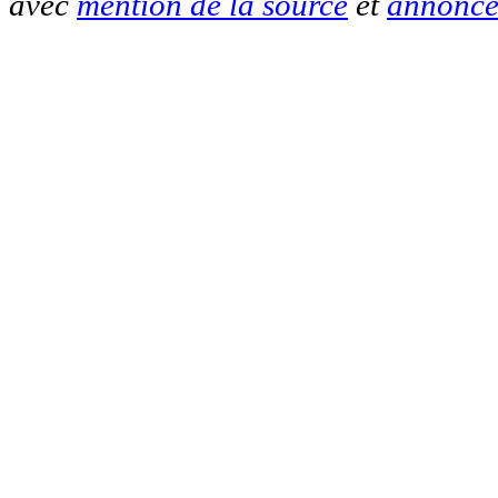
avec
mention de la source
et
annonce