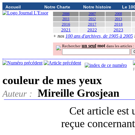
Accueil
Notre Charte
Notre histoire
Le 10
2006
2007
2008
2011
2012
2013
2016
2017
2018
2021
2022
2023
+ nos
100 ans d'archives, de 1905 à 2005
un seul
mot
Rechercher
dans les articles :
F
couleur de mes yeux
Mireille Grosjean
Auteur :
Cet article est
reçue concernant