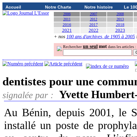
Accueil
Notre Charte
Notre histoire
Le 10
2006
2007
2008
2011
2012
2013
2016
2017
2018
2021
2022
2023
+ nos
100 ans d'archives, de 1905 à 2005
un seul
mot
Rechercher
dans les articles :
D
dentistes pour une commu
Yvette Humbert
signalée par :
Au Bénin, depuis 2001, le Se
installé un poste de prophyl