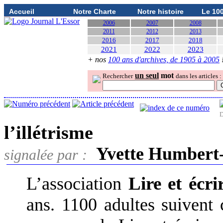
Accueil
Notre Charte
Notre histoire
Le 10
2006
2007
2008
2011
2012
2013
2016
2017
2018
2021
2022
2023
+ nos
100 ans d'archives, de 1905 à 2005
un seul
mot
Rechercher
dans les articles :
D
l’illétrisme
Yvette Humbert
signalée par :
Lire et écri
L’association
ans. 1100 adultes suivent