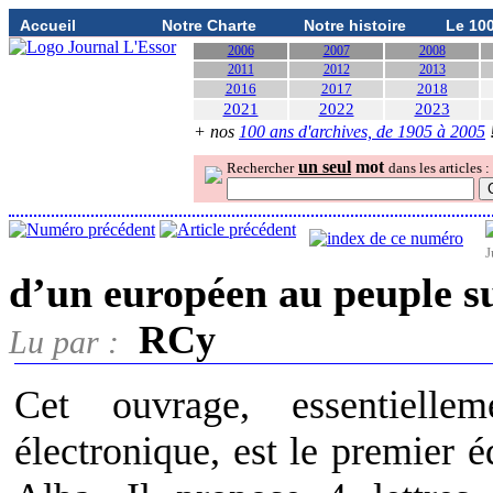
Accueil
Notre Charte
Notre histoire
Le 10
2006
2007
2008
2011
2012
2013
2016
2017
2018
2021
2022
2023
+ nos
100 ans d'archives, de 1905 à 2005
un seul
mot
Rechercher
dans les articles :
J
d’un européen au peuple su
RCy
Lu par :
Cet ouvrage, essentielle
électronique, est le premier é