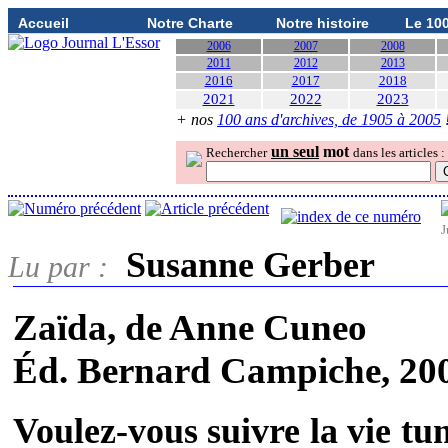
Accueil
Notre Charte
Notre histoire
Le 10
2006
2007
2008
2011
2012
2013
2016
2017
2018
2021
2022
2023
+ nos
100 ans d'archives, de 1905 à 2005
un seul
mot
Rechercher
dans les articles :
J
Susanne Gerber
Lu par :
Zaïda
, de Anne Cuneo
Éd. Bernard Campiche, 20
Voulez-vous suivre la vie tu