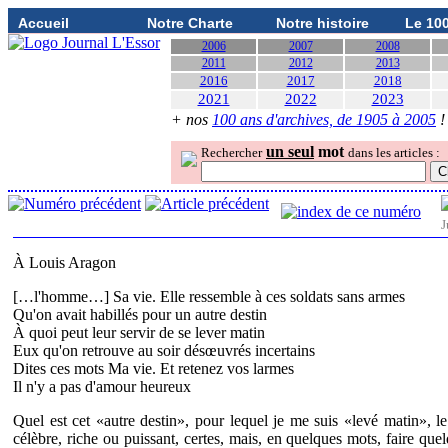
Accueil
Notre Charte
Notre histoire
Le 10
2006
2007
2008
2011
2012
2013
2016
2017
2018
2021
2022
2023
+ nos
100 ans d'archives, de 1905 à 2005
!
un seul
mot
Rechercher
dans les articles :
J
À Louis Aragon
[…l'homme…] Sa vie. Elle ressemble à ces soldats sans armes
Qu'on avait habillés pour un autre destin
À quoi peut leur servir de se lever matin
Eux qu'on retrouve au soir désœuvrés incertains
Dites ces mots Ma vie. Et retenez vos larmes
Il n'y a pas d'amour heureux
Quel est cet «autre destin», pour lequel je me suis «levé matin»,
célèbre, riche ou puissant, certes, mais, en quelques mots, faire q