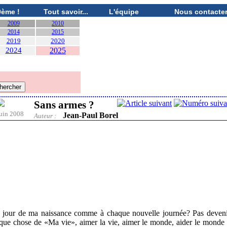
0ème !
Tout savoir...
L'équipe
Nous contacte
2009
2010
2014
2015
2019
2020
2024
2025
Sans armes ?
uin 2008
Jean-Paul Borel
Auteur :
 le jour de ma naissance comme à chaque nouvelle journée? Pas deven
uelque chose de «Ma vie», aimer la vie, aimer le monde, aider le monde