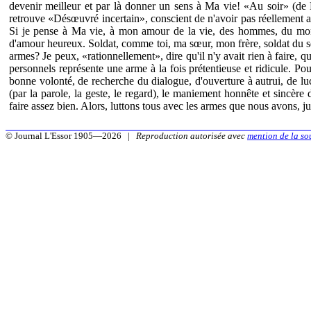
devenir meilleur et par là donner un sens à Ma vie! «Au soir» (de
retrouve «Désœuvré incertain», conscient de n'avoir pas réellement 
Si je pense à Ma vie, à mon amour de la vie, des hommes, du monde
d'amour heureux. Soldat, comme toi, ma sœur, mon frère, soldat du seul
armes? Je peux, «rationnellement», dire qu'il n'y avait rien à faire, qu
personnels représente une arme à la fois prétentieuse et ridicule. P
bonne volonté, de recherche du dialogue, d'ouverture à autrui, de luc
(par la parole, la geste, le regard), le maniement honnête et sincère 
faire assez bien. Alors, luttons tous avec les armes que nous avons, j
© Journal L'Essor 1905—2026 |
Reproduction autorisée avec
mention de la so