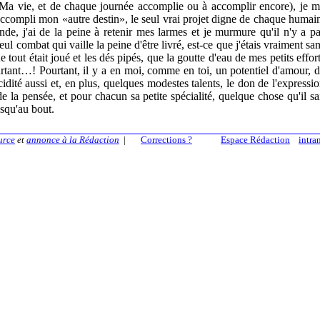
 Ma vie, et de chaque journée accomplie ou à accomplir encore), je 
accompli mon «autre destin», le seul vrai projet digne de chaque humai
, j'ai de la peine à retenir mes larmes et je murmure qu'il n'y a p
 combat qui vaille la peine d'être livré, est-ce que j'étais vraiment sa
e tout était joué et les dés pipés, que la goutte d'eau de mes petits effor
ourtant…! Pourtant, il y a en moi, comme en toi, un potentiel d'amour, 
idité aussi et, en plus, quelques modestes talents, le don de l'expressi
de la pensée, et pour chacun sa petite spécialité, quelque chose qu'il sa
usqu'au bout.
urce
et
annonce à la Rédaction
|
Corrections ?
Espace Rédaction
intra