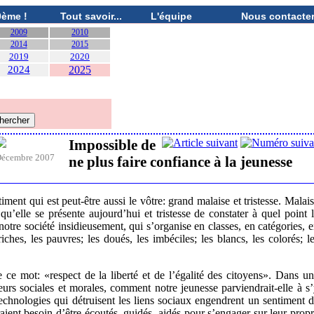
0ème !
Tout savoir...
L'équipe
Nous contacte
2009
2010
2014
2015
2019
2020
2024
2025
Impossible de
écembre 2007
ne plus faire confiance à la jeunesse
ent qui est peut-être aussi le vôtre: grand malaise et tristesse. Malai
u’elle se présente aujourd’hui et tristesse de constater à quel point 
 notre société insidieusement, qui s’organise en classes, en catégories, 
iches, les pauvres; les doués, les imbéciles; les blancs, les colorés; l
e ce mot: «respect de la liberté et de l’égalité des citoyens». Dans u
eurs sociales et morales, comment notre jeunesse parviendrait-elle à s
echnologies qui détruisent les liens sociaux engendrent un sentiment 
ient besoin d’être écoutés, guidés, aidés pour s’engager sur leur prop