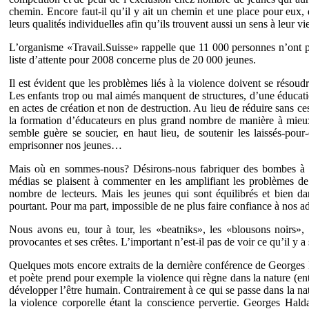
chemin. Encore faut-il qu’il y ait un chemin et une place pour eux, 
leurs qualités individuelles afin qu’ils trouvent aussi un sens à leur v
L’organisme «Travail.Suisse» rappelle que 11 000 personnes n’ont pa
liste d’attente pour 2008 concerne plus de 20 000 jeunes.
Il est évident que les problèmes liés à la violence doivent se résoudre
Les enfants trop ou mal aimés manquent de structures, d’une éducation
en actes de création et non de destruction. Au lieu de réduire sans ces
la formation d’éducateurs en plus grand nombre de manière à mieux
semble guère se soucier, en haut lieu, de soutenir les laissés-pour
emprisonner nos jeunes…
Mais où en sommes-nous? Désirons-nous fabriquer des bombes à re
médias se plaisent à commenter en les amplifiant les problèmes de 
nombre de lecteurs. Mais les jeunes qui sont équilibrés et bien d
pourtant. Pour ma part, impossible de ne plus faire confiance à nos a
Nous avons eu, tour à tour, les «beatniks», les «blousons noirs», 
provocantes et ses crêtes. L’important n’est-il pas de voir ce qu’il y a 
Quelques mots encore extraits de la dernière conférence de Georges 
et poète prend pour exemple la violence qui règne dans la nature (en
développer l’être humain. Contrairement à ce qui se passe dans la n
la violence corporelle étant la conscience pervertie. Georges Halda