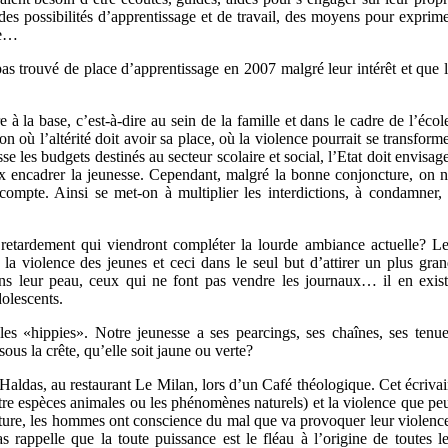
des possibilités d’apprentissage et de travail, des moyens pour exprim
ie…
s trouvé de place d’apprentissage en 2007 malgré leur intérêt et que 
 à la base, c’est-à-dire au sein de la famille et dans le cadre de l’écol
 où l’altérité doit avoir sa place, où la violence pourrait se transform
se les budgets destinés au secteur scolaire et social, l’Etat doit envisag
 encadrer la jeunesse. Cependant, malgré la bonne conjoncture, on 
-compte. Ainsi se met-on à multiplier les interdictions, à condamner,
tardement qui viendront compléter la lourde ambiance actuelle? L
la violence des jeunes et ceci dans le seul but d’attirer un plus gra
ans leur peau, ceux qui ne font pas vendre les journaux… il en exis
dolescents.
les «hippies». Notre jeunesse a ses pearcings, ses chaînes, ses tenu
sous la crête, qu’elle soit jaune ou verte?
Haldas, au restaurant Le Milan, lors d’un Café théologique. Cet écriva
tre espèces animales ou les phénomènes naturels) et la violence que pe
ature, les hommes ont conscience du mal que va provoquer leur violenc
s rappelle que la toute puissance est le fléau à l’origine de toutes l