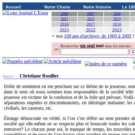
Accueil
Notre Charte
Notre histoire
Le 10
2006
2007
2008
2011
2012
2013
2016
2017
2018
2021
2022
2023
+ nos
100 ans d'archives, de 1905 à 2005
!
un seul
mot
Rechercher
dans les articles :
D
Christiane Roullier
Auteur :
Drôle de sentiment en me penchant sur ce thème de la jeunesse, sentim
dans le sens où nous sommes tous responsables de la société telle q
jeunesse est victime de la confusion et de la folie qui prévaut. Voilà
séparations stupides et discriminatoires, en idéologie malsaine: les r
civilisés, les casseurs, etc.
Étrange démocratie en vérité, si l’on s’en réfère au sens premier d
société qui elle-même ne se respecte plus et bouscule toutes les val
retrouver? Le chacun pour soi, le manque de temps, les nouvelles t
compétition et de peur de l’exclusion chez nombre de jeunes qui aura