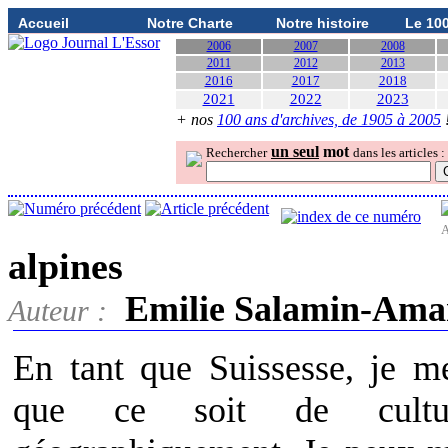
Accueil
Notre Charte
Notre histoire
Le 10
2006
2007
2008
2011
2012
2013
2016
2017
2018
2021
2022
2023
+ nos
100 ans d'archives, de 1905 à 2005
un seul
mot
Rechercher
dans les articles :
A
alpines
Emilie Salamin-Ama
Auteur :
En tant que Suissesse, je m
que ce soit de cultur