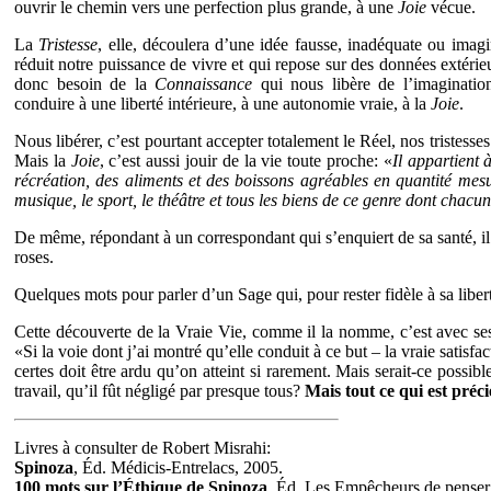
ouvrir le chemin vers une perfection plus grande, à une
Joie
vécue.
La
Tristesse
, elle, découlera d’une idée fausse, inadéquate ou imagi
réduit notre puissance de vivre et qui repose sur des données extér
donc besoin de la
Connaissance
qui nous libère de l’imaginatio
conduire à une liberté intérieure, à une autonomie vraie, à la
Joie
.
Nous libérer, c’est pourtant accepter totalement le Réel, nos tristesse
Mais la
Joie
, c’est aussi jouir de la vie toute proche: «
Il appartient 
récréation, des aliments et des boissons agréables en quantité mesu
musique, le sport, le théâtre et tous les biens de ce genre dont cha
De même, répondant à un correspondant qui s’enquiert de sa santé, il l
roses.
Quelques mots pour parler d’un Sage qui, pour rester fidèle à sa libe
Cette découverte de la Vraie Vie, comme il la nomme, c’est avec ses a
«Si la voie dont j’ai montré qu’elle conduit à ce but – la vraie satisfa
certes doit être ardu qu’on atteint si rarement. Mais serait-ce possible
travail, qu’il fût négligé par presque tous?
Mais tout ce qui est préci
Livres à consulter de Robert Misrahi:
Spinoza
, Éd. Médicis-Entrelacs, 2005.
100 mots sur l’Éthique de Spinoza
, Éd. Les Empêcheurs de penser