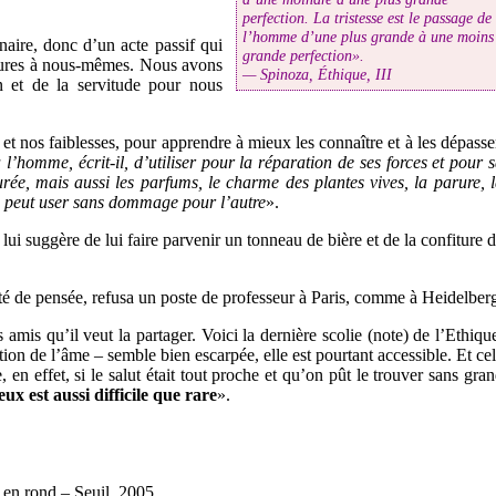
perfection. La tristesse est le passage de
l’homme d’une plus grande à une moins
naire, donc d’un acte passif qui
grande perfection».
ieures à nous-mêmes. Nous avons
— Spinoza, Éthique, III
n et de la servitude pour nous
s et nos faiblesses, pour apprendre à mieux les connaître et à les dépasse
à l’homme, écrit-il, d’utiliser pour la réparation de ses forces et pour 
rée, mais aussi les parfums, le charme des plantes vives, la parure, 
cun peut user sans dommage pour l’autre
».
ui suggère de lui faire parvenir un tonneau de bière et de la confiture 
rté de pensée, refusa un poste de professeur à Paris, comme à Heidelber
mis qu’il veut la partager. Voici la dernière scolie (note) de l’Ethiqu
ction de l’âme – semble bien escarpée, elle est pourtant accessible. Et ce
, en effet, si le salut était tout proche et qu’on pût le trouver sans gra
eux est aussi difficile que rare
».
 en rond – Seuil, 2005