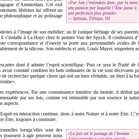
«Par Joie j’entendais donc, par la suite,
ynagogue d’Amsterdam. Cet exil
une passion par laquelle l’Âme passe à
otestants libéraux lui offrent un
une perfection plus grande».
he philosophique et au polissage
— Spinoza, Éthique, III
estes à l’image de son mobilier: un lit (unique héritage de ses parents
 il s’installe à La Haye chez le peintre Van der Spyck. Il continuera d
aste correspondance et d’ouvrir sa porte aux personnalités avides de 
lablement de la silicose. Son médecin et ami, Louis Mayer, emportera s
artes dont il admire l’esprit scientifique. Puis ce sera le
Traité de 
 avoir constaté combien les buts ordinaires de la vie sont décevants p
de de rechercher quelque chose qui soit un bien véritable, un bien à la fo
eraine».
s expériences. Par une connaissance intuitive du monde, il déduit q
 immuable par ses lois, comme est immuable par son essence la natu
ns aspects.
Esprit en interaction continue, donc à notre Nature et à notre Etre. C’e
re Étre, toujours à construire.
onnelles lorsqu’elles sont des
«La joie est le passage de l’homme
us poussent à agir peuvent nous
d’une moindre à une plus grande