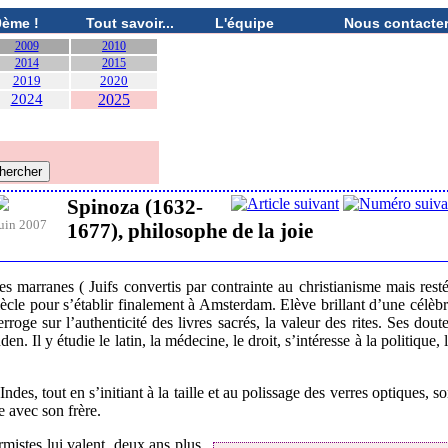
0ème !
Tout savoir...
L'équipe
Nous contacte
2009
2010
2014
2015
2019
2020
2024
2025
Spinoza (1632-
uin 2007
1677), philosophe de la joie
s marranes ( Juifs convertis par contrainte au christianisme mais rest
 siècle pour s’établir finalement à Amsterdam. Elève brillant d’une célèb
erroge sur l’authenticité des livres sacrés, la valeur des rites. Ses dout
en. Il y étudie le latin, la médecine, le droit, s’intéresse à la politique, 
des, tout en s’initiant à la taille et au polissage des verres optiques, s
e avec son frère.
mistes lui valent, deux ans plus