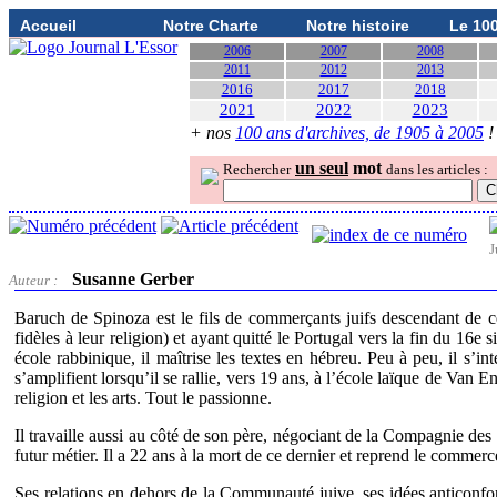
Accueil
Notre Charte
Notre histoire
Le 10
2006
2007
2008
2011
2012
2013
2016
2017
2018
2021
2022
2023
+ nos
100 ans d'archives, de 1905 à 2005
!
un seul
mot
Rechercher
dans les articles :
J
Susanne Gerber
Auteur :
Baruch de Spinoza est le fils de commerçants juifs descendant de ce
fidèles à leur religion) et ayant quitté le Portugal vers la fin du 16e
école rabbinique, il maîtrise les textes en hébreu. Peu à peu, il s’int
s’amplifient lorsqu’il se rallie, vers 19 ans, à l’école laïque de Van End
religion et les arts. Tout le passionne.
Il travaille aussi au côté de son père, négociant de la Compagnie des In
futur métier. Il a 22 ans à la mort de ce dernier et reprend le commerc
Ses relations en dehors de la Communauté juive, ses idées anticonfor