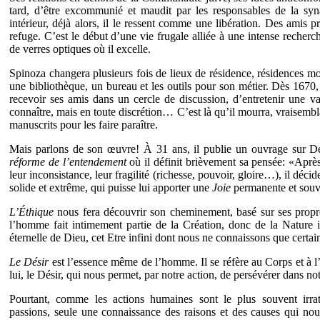
tard, d’être excommunié et maudit par les responsables de la s
intérieur, déjà alors, il le ressent comme une libération. Des amis pr
refuge. C’est le début d’une vie frugale alliée à une intense recherc
de verres optiques où il excelle.
Spinoza changera plusieurs fois de lieux de résidence, résidences mod
une bibliothèque, un bureau et les outils pour son métier. Dès 1670,
recevoir ses amis dans un cercle de discussion, d’entretenir une v
connaître, mais en toute discrétion… C’est là qu’il mourra, vraisemb
manuscrits pour les faire paraître.
Mais parlons de son œuvre! À 31 ans, il publie un ouvrage sur Desc
réforme de l’entendement
où il définit brièvement sa pensée: «Après
leur inconsistance, leur fragilité (richesse, pouvoir, gloire…), il déci
solide et extrême, qui puisse lui apporter une
Joie
permanente et souv
L’Éthique
nous fera découvrir son cheminement, basé sur ses propre
l’homme fait intimement partie de la Création, donc de la Nature
éternelle de Dieu, cet Etre infini dont nous ne connaissons que certai
Le Désir
est l’essence même de l’homme. Il se réfère au Corps et à l’
lui, le Désir, qui nous permet, par notre action, de persévérer dans not
Pourtant, comme les actions humaines sont le plus souvent irrati
passions, seule une connaissance des raisons et des causes qui no