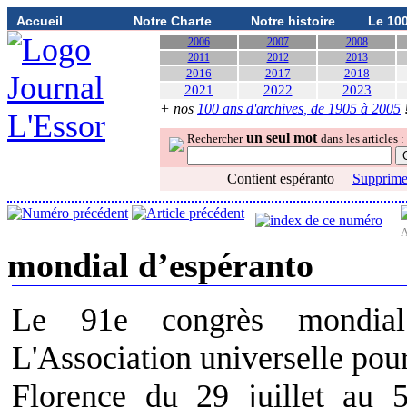
Accueil
Notre Charte
Notre histoire
Le 10
2006
2007
2008
2011
2012
2013
2016
2017
2018
2021
2022
2023
+ nos
100 ans d'archives, de 1905 à 2005
un seul
mot
Rechercher
dans les articles :
Contient espéranto
Supprimer
A
mondial d’espéranto
Le 91e congrès mondia
L'Association universelle pour
Florence du 29 juillet au 