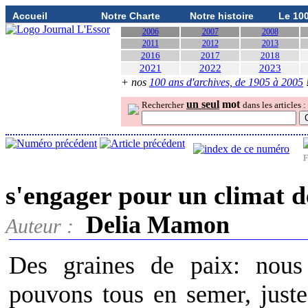
Accueil
Notre Charte
Notre histoire
Le 10
2006
2007
2008
2011
2012
2013
2016
2017
2018
2021
2022
2023
+ nos
100 ans d'archives, de 1905 à 2005
un seul
mot
Rechercher
dans les articles :
F
s'engager pour un climat d
Delia Mamon
Auteur :
Des graines de paix: nous
pouvons tous en semer, juste