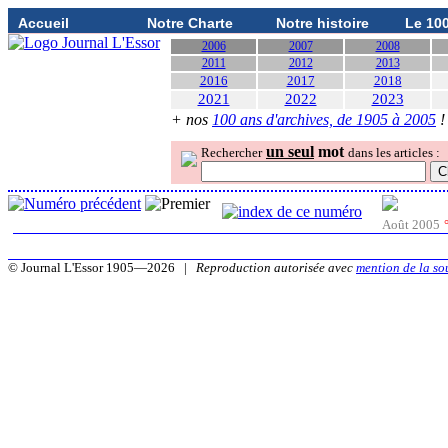
Accueil
Notre Charte
Notre histoire
Le 10
2006
2007
2008
2011
2012
2013
2016
2017
2018
2021
2022
2023
+ nos
100 ans d'archives, de 1905 à 2005
!
un seul
mot
Rechercher
dans les articles :
Août 2005
© Journal L'Essor 1905—2026 |
Reproduction autorisée avec
mention de la so