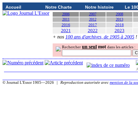
Accueil
Notre Charte
Notre histoire
Le 10
2006
2007
2008
2011
2012
2013
2016
2017
2018
2021
2022
2023
+ nos
100 ans d'archives, de 1905 à 2005
!
un seul
mot
Rechercher
dans les articles :
A
© Journal L'Essor 1905—2026 |
Reproduction autorisée avec
mention de la so