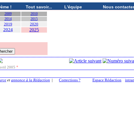
0ème !
Tout savoir...
L'équipe
Nous contacte
2009
2010
2014
2015
2019
2020
2024
2025
vril 2005
°
urce
et
annonce à la Rédaction
|
Corrections ?
Espace Rédaction
intra