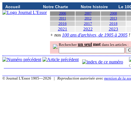
Accueil
Notre Charte
Notre histoire
Le 10
2006
2007
2008
2011
2012
2013
2016
2017
2018
2021
2022
2023
+ nos
100 ans d'archives, de 1905 à 2005
!
un seul
mot
Rechercher
dans les articles :
O
© Journal L'Essor 1905—2026 |
Reproduction autorisée avec
mention de la so