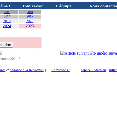
0ème !
Tout savoir...
L'équipe
Nous contacte
2009
2010
2014
2015
2019
2020
2024
2025
ctobre 2004
°
urce
et
annonce à la Rédaction
|
Corrections ?
Espace Rédaction
intra