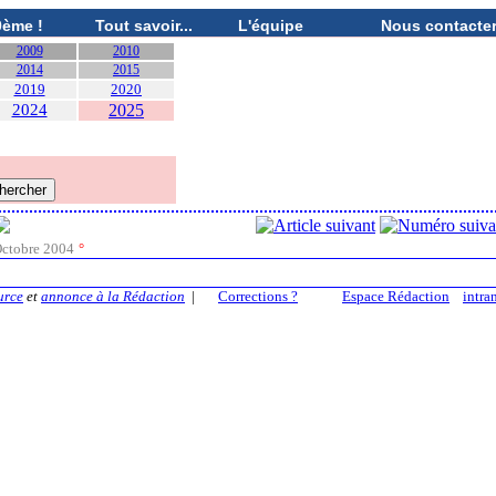
0ème !
Tout savoir...
L'équipe
Nous contacte
2009
2010
2014
2015
2019
2020
2024
2025
ctobre 2004
°
urce
et
annonce à la Rédaction
|
Corrections ?
Espace Rédaction
intra