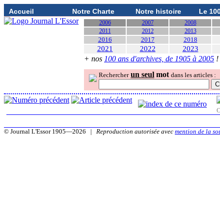
Accueil
Notre Charte
Notre histoire
Le 10
2006
2007
2008
2011
2012
2013
2016
2017
2018
2021
2022
2023
+ nos
100 ans d'archives, de 1905 à 2005
!
un seul
mot
Rechercher
dans les articles :
O
© Journal L'Essor 1905—2026 |
Reproduction autorisée avec
mention de la so