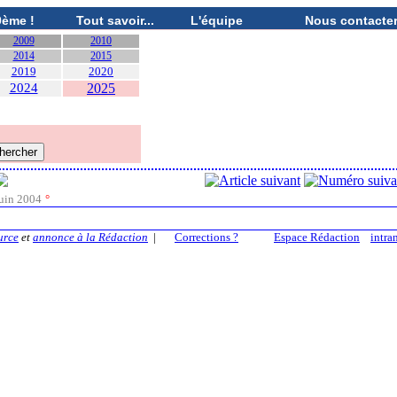
0ème !
Tout savoir...
L'équipe
Nous contacte
2009
2010
2014
2015
2019
2020
2024
2025
uin 2004
°
urce
et
annonce à la Rédaction
|
Corrections ?
Espace Rédaction
intra