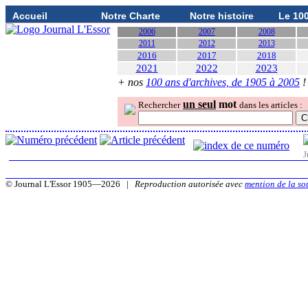
Accueil
Notre Charte
Notre histoire
Le 10
2006
2007
2008
2011
2012
2013
2016
2017
2018
2021
2022
2023
+ nos
100 ans d'archives, de 1905 à 2005
!
un seul
mot
Rechercher
dans les articles :
J
© Journal L'Essor 1905—2026 |
Reproduction autorisée avec
mention de la so