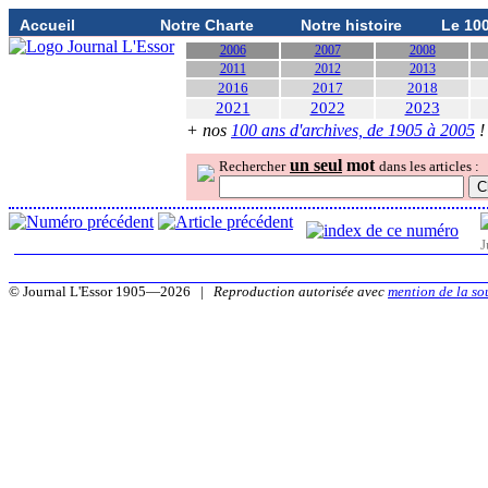
Accueil
Notre Charte
Notre histoire
Le 10
2006
2007
2008
2011
2012
2013
2016
2017
2018
2021
2022
2023
+ nos
100 ans d'archives, de 1905 à 2005
!
un seul
mot
Rechercher
dans les articles :
J
© Journal L'Essor 1905—2026 |
Reproduction autorisée avec
mention de la so