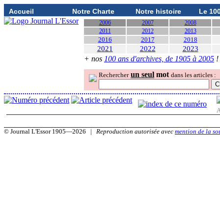
Accueil
Notre Charte
Notre histoire
Le 10
2006
2007
2008
2011
2012
2013
2016
2017
2018
2021
2022
2023
+ nos
100 ans d'archives, de 1905 à 2005
!
un seul
mot
Rechercher
dans les articles :
A
© Journal L'Essor 1905—2026 |
Reproduction autorisée avec
mention de la so