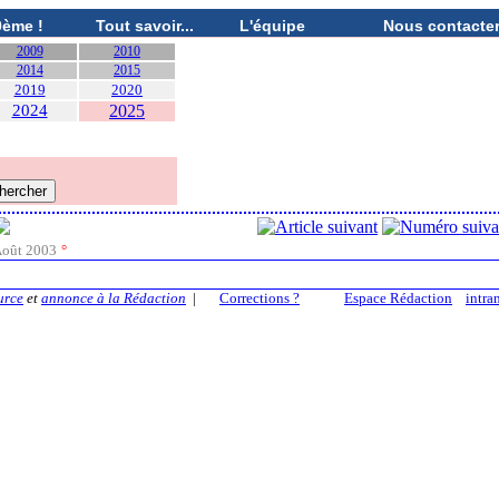
0ème !
Tout savoir...
L'équipe
Nous contacte
2009
2010
2014
2015
2019
2020
2024
2025
oût 2003
°
urce
et
annonce à la Rédaction
|
Corrections ?
Espace Rédaction
intra