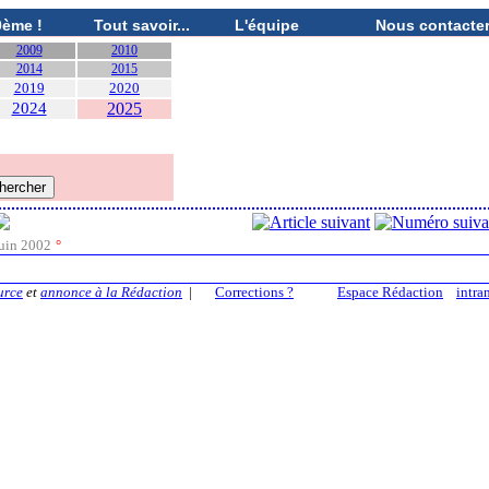
0ème !
Tout savoir...
L'équipe
Nous contacte
2009
2010
2014
2015
2019
2020
2024
2025
uin 2002
°
urce
et
annonce à la Rédaction
|
Corrections ?
Espace Rédaction
intra