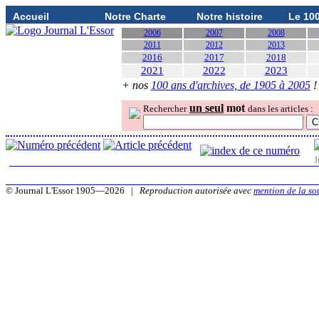
Accueil
Notre Charte
Notre histoire
Le 10
2006
2007
2008
2011
2012
2013
2016
2017
2018
2021
2022
2023
+ nos
100 ans d'archives, de 1905 à 2005
!
un seul
mot
Rechercher
dans les articles :
J
© Journal L'Essor 1905—2026 |
Reproduction autorisée avec
mention de la so