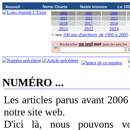
Accueil
Notre Charte
Notre histoire
Le 10
2006
2007
2008
2011
2012
2013
2016
2017
2018
2021
2022
2023
+ nos
100 ans d'archives, de 1905 à 2005
un seul
mot
Rechercher
dans les articles :
F
NUMÉRO ...
Les articles parus avant 2006
notre site web.
D'ici là, nous pouvons v