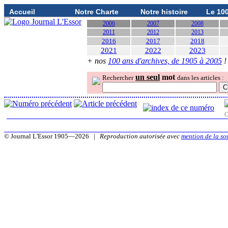
Accueil
Notre Charte
Notre histoire
Le 10
2006
2007
2008
2011
2012
2013
2016
2017
2018
2021
2022
2023
+ nos
100 ans d'archives, de 1905 à 2005
!
un seul
mot
Rechercher
dans les articles :
O
© Journal L'Essor 1905—2026 |
Reproduction autorisée avec
mention de la so