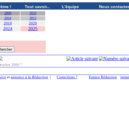
0ème !
Tout savoir...
L'équipe
Nous contacte
2009
2010
2014
2015
2019
2020
2024
2025
ctobre 2000
°
urce
et
annonce à la Rédaction
|
Corrections ?
Espace Rédaction
intra