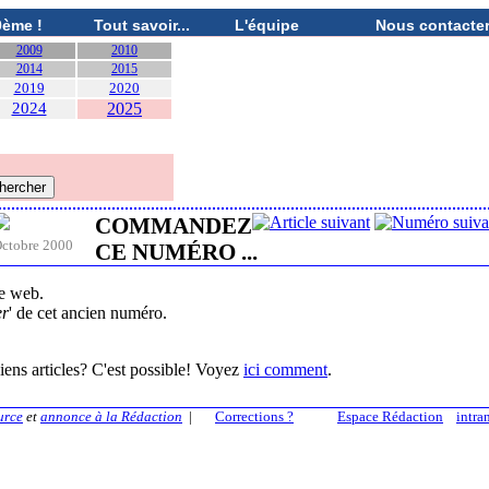
0ème !
Tout savoir...
L'équipe
Nous contacte
2009
2010
2014
2015
2019
2020
2024
2025
COMMANDEZ
ctobre 2000
CE NUMÉRO ...
te web.
er
' de cet ancien numéro.
iens articles? C'est possible! Voyez
ici comment
.
urce
et
annonce à la Rédaction
|
Corrections ?
Espace Rédaction
intra