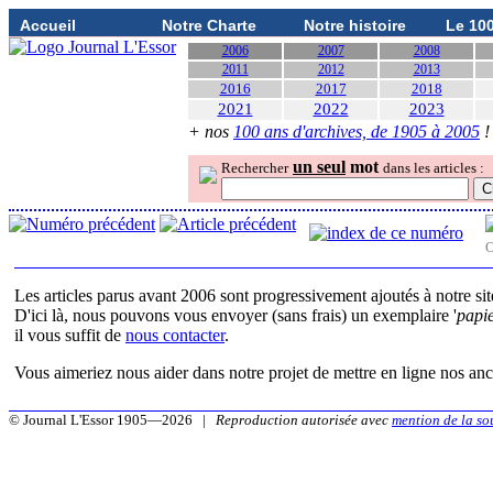
Accueil
Notre Charte
Notre histoire
Le 10
2006
2007
2008
2011
2012
2013
2016
2017
2018
2021
2022
2023
+ nos
100 ans d'archives, de 1905 à 2005
!
un seul
mot
Rechercher
dans les articles :
O
Les articles parus avant 2006 sont progressivement ajoutés à notre si
D'ici là, nous pouvons vous envoyer (sans frais) un exemplaire '
papi
il vous suffit de
nous contacter
.
Vous aimeriez nous aider dans notre projet de mettre en ligne nos anc
© Journal L'Essor 1905—2026 |
Reproduction autorisée avec
mention de la so