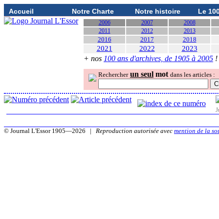
Accueil
Notre Charte
Notre histoire
Le 10
2006
2007
2008
2011
2012
2013
2016
2017
2018
2021
2022
2023
+ nos
100 ans d'archives, de 1905 à 2005
!
un seul
mot
Rechercher
dans les articles :
J
© Journal L'Essor 1905—2026 |
Reproduction autorisée avec
mention de la so