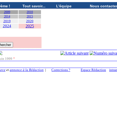
0ème !
Tout savoir...
L'équipe
Nous contacte
2009
2010
2014
2015
2019
2020
2024
2025
uin 1999
°
urce
et
annonce à la Rédaction
|
Corrections ?
Espace Rédaction
intra