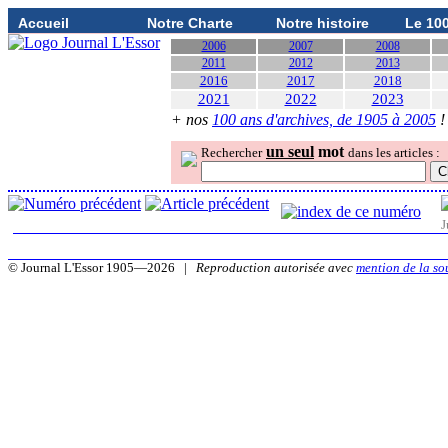
Accueil
Notre Charte
Notre histoire
Le 10
2006
2007
2008
2011
2012
2013
2016
2017
2018
2021
2022
2023
+ nos
100 ans d'archives, de 1905 à 2005
!
un seul
mot
Rechercher
dans les articles :
J
© Journal L'Essor 1905—2026 |
Reproduction autorisée avec
mention de la so