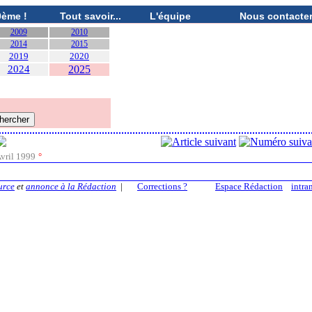
0ème !
Tout savoir...
L'équipe
Nous contacte
2009
2010
2014
2015
2019
2020
2024
2025
vril 1999
°
urce
et
annonce à la Rédaction
|
Corrections ?
Espace Rédaction
intra