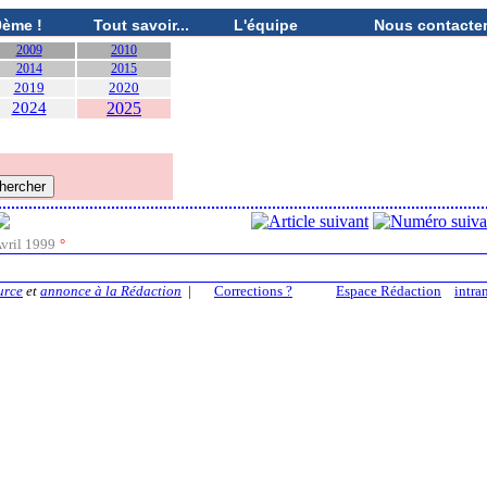
0ème !
Tout savoir...
L'équipe
Nous contacte
2009
2010
2014
2015
2019
2020
2024
2025
vril 1999
°
urce
et
annonce à la Rédaction
|
Corrections ?
Espace Rédaction
intra