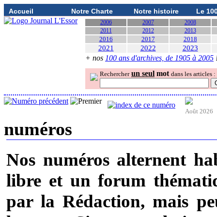
Accueil
Notre Charte
Notre histoire
Le 10
2006
2007
2008
2011
2012
2013
2016
2017
2018
2021
2022
2023
+ nos
100 ans d'archives, de 1905 à 2005
un seul
mot
Rechercher
dans les articles :
Août 2026
numéros
Nos numéros alternent ha
libre et un forum thémati
par la Rédaction, mais pe