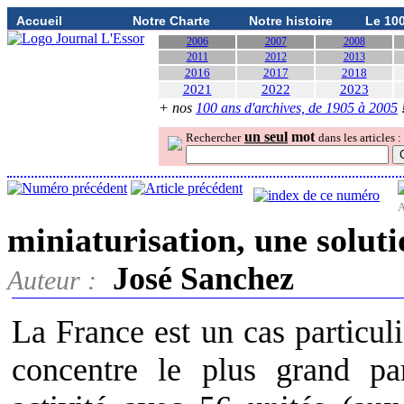
Accueil
Notre Charte
Notre histoire
Le 10
2006
2007
2008
2011
2012
2013
2016
2017
2018
2021
2022
2023
+ nos
100 ans d'archives, de 1905 à 2005
un seul
mot
Rechercher
dans les articles :
A
miniaturisation, une solut
José Sanchez
Auteur :
La France est un cas particul
concentre le plus grand pa