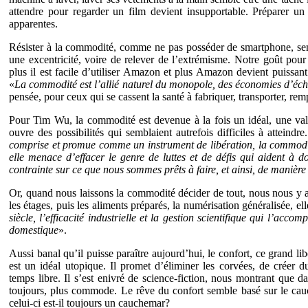
attendre pour regarder un film devient insupportable. Préparer un 
apparentes.
Résister à la commodité, comme ne pas posséder de smartphone, s
une excentricité, voire de relever de l’extrémisme. Notre goût pour
plus il est facile d’utiliser Amazon et plus Amazon devient puissant et
«
La commodité est l’allié naturel du monopole, des économies d’éche
pensée, pour ceux qui se cassent la santé à fabriquer, transporter, remp
Pour Tim Wu, la commodité est devenue à la fois un idéal, une vale
ouvre des possibilités qui semblaient autrefois difficiles à attein
comprise et promue comme un instrument de libération, la commodité
elle menace d’effacer le genre de luttes et de défis qui aident à 
contrainte sur ce que nous sommes prêts à faire, et ainsi, de manière 
Or, quand nous laissons la commodité décider de tout, nous nous y a
les étages, puis les aliments préparés, la numérisation généralisée, el
siècle, l’efficacité industrielle et la gestion scientifique qui l’acco
domestique
».
Aussi banal qu’il puisse paraître aujourd’hui, le confort, ce grand lib
est un idéal utopique. Il promet d’éliminer les corvées, de créer d
temps libre. Il s’est enivré de science-fiction, nous montrant que dan
toujours, plus commode. Le rêve du confort semble basé sur le cau
celui-ci est-il toujours un cauchemar?