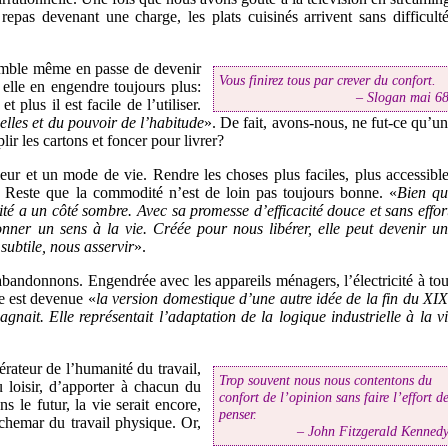
repas devenant une charge, les plats cuisinés arrivent sans difficult
emble même en passe de devenir
Vous finirez tous par crever du confort.
 elle en engendre toujours plus:
Slogan mai 6
 plus il est facile de l’utiliser.
lles et du pouvoir de l’habitude
». De fait, avons-nous, ne fut-ce qu’u
lir les cartons et foncer pour livrer?
ur et un mode de vie. Rendre les choses plus faciles, plus accessibl
dre. Reste que la commodité n’est de loin pas toujours bonne. «
Bien qu
 a un côté sombre. Avec sa promesse d’efficacité douce et sans effor
donner un sens à la vie. Créée pour nous libérer, elle peut devenir u
subtile, nous asservir
».
bandonnons. Engendrée avec les appareils ménagers, l’électricité à to
le est devenue «
la version domestique d’une autre idée de la fin du XI
mpagnait. Elle représentait l’adaptation de la logique industrielle à la v
érateur de l’humanité du travail,
Trop souvent nous nous contentons du
u loisir, d’apporter à chacun du
confort de l’opinion sans faire l’effort d
s le futur, la vie serait encore,
penser.
chemar du travail physique. Or,
John Fitzgerald Kenned