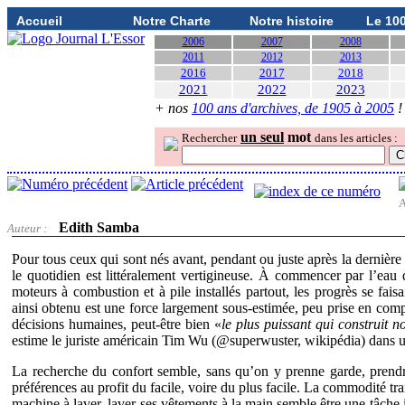
Accueil
Notre Charte
Notre histoire
Le 10
2006
2007
2008
2011
2012
2013
2016
2017
2018
2021
2022
2023
+ nos
100 ans d'archives, de 1905 à 2005
!
un seul
mot
Rechercher
dans les articles :
A
Edith Samba
Auteur :
Pour tous ceux qui sont nés avant, pendant ou juste après la derni
le quotidien est littéralement vertigineuse. À commencer par l’eau q
moteurs à combustion et à pile installés partout, les progrès se fai
ainsi obtenu est une force largement sous-estimée, peu prise en comp
décisions humaines, peut-être bien «
le plus puissant qui construit 
estime le juriste américain Tim Wu (@superwuster, wikipédia) dans 
La recherche du confort semble, sans qu’on y prenne garde, prendr
préférences au profit du facile, voire du plus facile. La commodité t
machine à laver, laver ses vêtements à la main semble être une tâche 