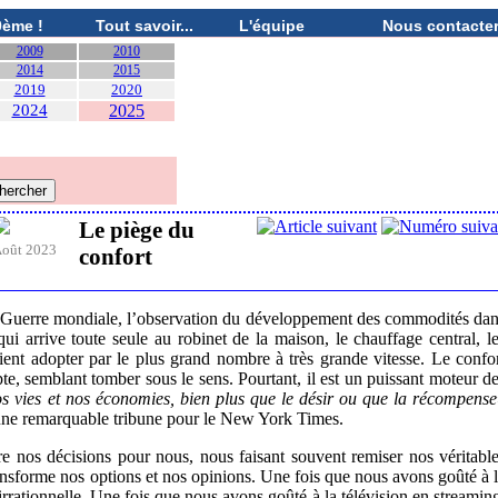
0ème !
Tout savoir...
L'équipe
Nous contacte
2009
2010
2014
2015
2019
2020
2024
2025
Le piège du
oût 2023
confort
ère Guerre mondiale, l’observation du développement des commodités da
ui arrive toute seule au robinet de la maison, le chauffage central, l
saient adopter par le plus grand nombre à très grande vitesse. Le confo
te, semblant tomber sous le sens. Pourtant, il est un puissant moteur d
nos vies et nos économies, bien plus que le désir ou que la récompense
une remarquable tribune pour le New York Times.
e nos décisions pour nous, nous faisant souvent remiser nos véritabl
ransforme nos options et nos opinions. Une fois que nous avons goûté à 
irrationnelle. Une fois que nous avons goûté à la télévision en streamin