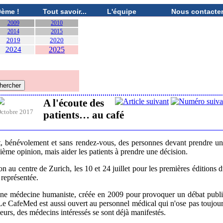
0ème !
Tout savoir...
L'équipe
Nous contacte
2009
2010
2014
2015
2019
2020
2024
2025
A l'écoute des
ctobre 2017
patients… au café
nt, bénévolement et sans rendez-vous, des personnes devant prendre u
xième opinion, mais aider les patients à prendre une décision.
 au centre de Zurich, les 10 et 24 juillet pour les premières éditions 
 représentée.
une médecine humaniste, créée en 2009 pour provoquer un débat publ
 Le CafeMed est aussi ouvert au personnel médical qui n'ose pas toujou
urs, des médecins intéressés se sont déjà manifestés.