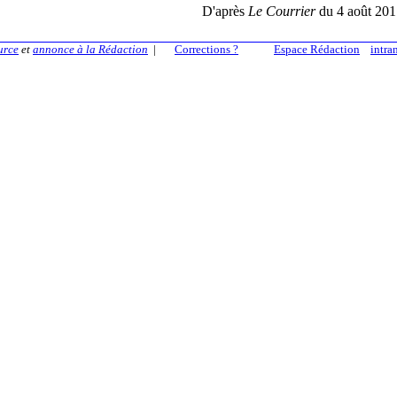
D'après
Le Courrier
du 4 août 201
urce
et
annonce à la Rédaction
|
Corrections ?
Espace Rédaction
intra