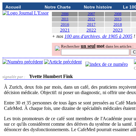
Accueil
Notre Charte
Notre histoire
Le 10
2006
2007
2008
2011
2012
2013
2016
2017
2018
2021
2022
2023
+ nos
100 ans d'archives, de 1905 à 2005
!
un seul
mot
Rechercher
dans les articles :
O
Yvette Humbert Fink
signalée par :
À Zurich, deux fois par mois, dans un café, des praticiens reçoive
décision médicale. Objectif: ni poser un diagnostic, ni offrir une deu
Entre 30 et 35 personnes de tous âges se sont pressées au Café Marion
CafeMed. À chaque fois, une dizaine de spécialités médicales étaient
Les trois promoteurs de ce café sont membres de l'Académie pour 
sur ce qu'ils considèrent comme des dérives du système de la santé.
dénoncer des dysfonctionnements. Le CafeMed pourrait essaimer aille