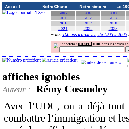
Accueil
Notre Charte
Notre histoire
Le 10
2006
2007
2008
2011
2012
2013
2016
2017
2018
2021
2022
2023
+ nos
100 ans d'archives, de 1905 à 2005
un seul
mot
Rechercher
dans les articles :
D
affiches ignobles
Rémy Cosandey
Auteur :
Avec l’UDC, on a déjà tout 
combattre l’immigration et les