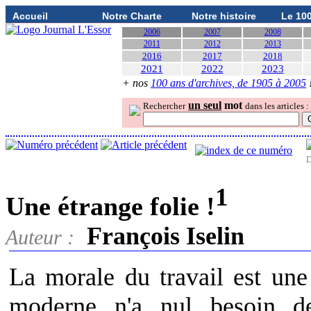
Accueil
Notre Charte
Notre histoire
Le 10
2006
2007
2008
2011
2012
2013
2016
2017
2018
2021
2022
2023
+ nos
100 ans d'archives, de 1905 à 2005
un seul
mot
Rechercher
dans les articles :
D
1
Une étrange folie !
François Iselin
Auteur :
La morale du travail est une
moderne n'a nul besoin de 