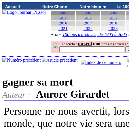
Accueil
Notre Charte
Notre histoire
Le 10
2006
2007
2008
2011
2012
2013
2016
2017
2018
2021
2022
2023
+ nos
100 ans d'archives, de 1905 à 2005
un seul
mot
Rechercher
dans les articles :
D
gagner sa mort
Aurore Girardet
Auteur :
Personne ne nous avertit, lor
monde, que notre vie sera une