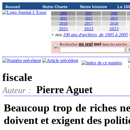
Accueil
Notre Charte
Notre histoire
Le 10
2006
2007
2008
2011
2012
2013
2016
2017
2018
2021
2022
2023
+ nos
100 ans d'archives, de 1905 à 2005
un seul
mot
Rechercher
dans les articles :
D
fiscale
Pierre Aguet
Auteur :
Beaucoup trop de riches ne
doivent et exigent des polit