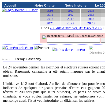
Accueil
Notre Charte
Notre histoire
Le 10
2006
2007
2008
2011
2012
2013
2016
2017
2018
2021
2022
2023
+ nos
100 ans d'archives, de 1905 à 2005
!
un seul
mot
Rechercher
dans les articles :
Décembre 2
Rémy Cosandey
Auteur :
Le 24 novembre dernier, les électrices et électeurs suisses étaient app
objets. Rarement, campagne a été autant marquée par le chant
omissions.
L’initiative 1:12 tout d’abord. Au lieu de dénoncer (ou pour le moin
indécents de quelques dirigeants (certains d’entre eux gagnent 20
fédéral et 200 fois plus que leurs ouvriers), les partis de droite
chantage: si vous voulez limiter les salaires, les entreprises vont 
mensonge aussi: l’Etat veut introduire un diktat sur les salaires.