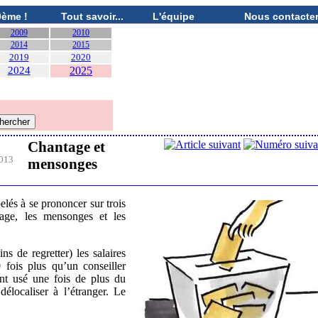
0ème !
Tout savoir...
L'équipe
Nous contacte
2009
2010
2014
2015
2019
2020
2024
2025
Chantage et
013
mensonges
elés à se prononcer sur trois
age, les mensonges et les
s de regretter) les salaires
 fois plus qu’un conseiller
 ont usé une fois de plus du
délocaliser à l’étranger. Le