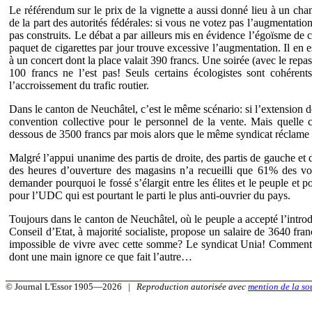
Le référendum sur le prix de la vignette a aussi donné lieu à un chan
de la part des autorités fédérales: si vous ne votez pas l’augmentation
pas construits. Le débat a par ailleurs mis en évidence l’égoïsme de
paquet de cigarettes par jour trouve excessive l’augmentation. Il en
à un concert dont la place valait 390 francs. Une soirée (avec le repas
100 francs ne l’est pas! Seuls certains écologistes sont cohérent
l’accroissement du trafic routier.
Dans le canton de Neuchâtel, c’est le même scénario: si l’extension d
convention collective pour le personnel de la vente. Mais quelle
dessous de 3500 francs par mois alors que le même syndicat réclame 4
Malgré l’appui unanime des partis de droite, des partis de gauche et d
des heures d’ouverture des magasins n’a recueilli que 61% des voi
demander pourquoi le fossé s’élargit entre les élites et le peuple et
pour l’UDC qui est pourtant le parti le plus anti-ouvrier du pays.
Toujours dans le canton de Neuchâtel, où le peuple a accepté l’intro
Conseil d’Etat, à majorité socialiste, propose un salaire de 3640 franc
impossible de vivre avec cette somme? Le syndicat Unia! Comment 
dont une main ignore ce que fait l’autre…
© Journal L'Essor 1905—2026 |
Reproduction autorisée avec
mention de la so