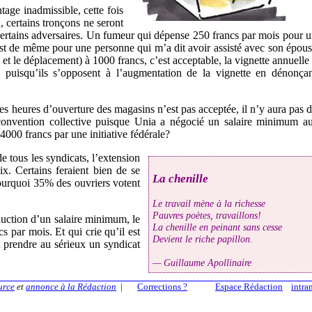
tage inadmissible, cette fois
, certains tronçons ne seront
 certains adversaires. Un fumeur qui dépense 250 francs par mois pour 
 est de même pour une personne qui m’a dit avoir assisté avec son épou
 et le déplacement) à 1000 francs, c’est acceptable, la vignette annuelle
s puisqu’ils s’opposent à l’augmentation de la vignette en dénonça
es heures d’ouverture des magasins n’est pas acceptée, il n’y aura pas 
 convention collective puisque Unia a négocié un salaire minimum a
000 francs par une initiative fédérale?
e tous les syndicats, l’extension
x. Certains feraient bien de se
La chenille
 pourquoi 35% des ouvriers votent
Le travail mène à la richesse
Pauvres poètes, travaillons!
duction d’un salaire minimum, le
La chenille en peinant sans cesse
s par mois. Et qui crie qu’il est
Devient le riche papillon.
prendre au sérieux un syndicat
— Guillaume Apollinaire
urce
et
annonce à la Rédaction
|
Corrections ?
Espace Rédaction
intra