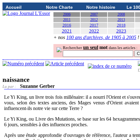
Accueil
Notre Charte
Notre histoire
Le 10
2006
2007
2008
2011
2012
2013
2016
2017
2018
2021
2022
2023
+ nos
100 ans d'archives, de 1905 à 2005
!
un seul
mot
Rechercher
dans les articles :
D
naissance
Suzanne Gerber
Lu par :
Le Yi King, un livre trois fois millénaire: il a nourri l'Orient et s'
vous, selon des textes anciens, des Mages venus d'Orient avaient 
influencent-ils notre vie sur cette Terre ?
Le Yi King, ou Livre des Mutations, se base sur les 64 hexagrammes q
6 jours, sensibles à des influences proches.
Après une étude approfondie d'ouvrages de référence, l'auteur a tent