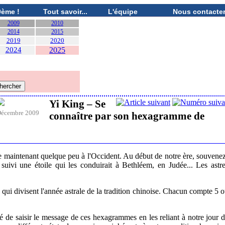
0ème !
Tout savoir...
L'équipe
Nous contacte
2009
2010
2014
2015
2019
2020
2024
2025
Yi King – Se
écembre 2009
connaître par son hexagramme de
ouvre maintenant quelque peu à l'Occident. Au début de notre ère, souvene
suivi une étoile qui les conduirait à Bethléem, en Judée... Les astr
ui divisent l'année astrale de la tradition chinoise. Chacun compte 5 
é de saisir le message de ces hexagrammes en les reliant à notre jour 