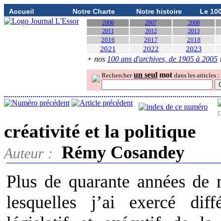
Accueil
Notre Charte
Notre histoire
Le 10
2006
2007
2008
2011
2012
2013
2016
2017
2018
2021
2022
2023
+ nos
100 ans d'archives, de 1905 à 2005
un seul
mot
Rechercher
dans les articles :
D
créativité et la politique
Rémy Cosandey
Auteur :
Plus de quarante années de m
lesquelles j’ai exercé dif