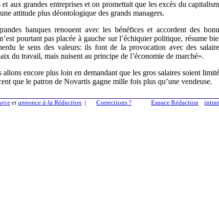
et aux grandes entreprises et on promettait que les excès du capitalis
 à une attitude plus déontologique des grands managers.
grandes banques renouent avec les bénéfices et accordent des bon
 n’est pourtant pas placée à gauche sur l’échiquier politique, résume bi
erdu le sens des valeurs: ils font de la provocation avec des salair
paix du travail, mais nuisent au principe de l’économie de marché».
 allons encore plus loin en demandant que les gros salaires soient limit
écent que le patron de Novartis gagne mille fois plus qu’une vendeuse.
urce
et
annonce à la Rédaction
|
Corrections ?
Espace Rédaction
intra