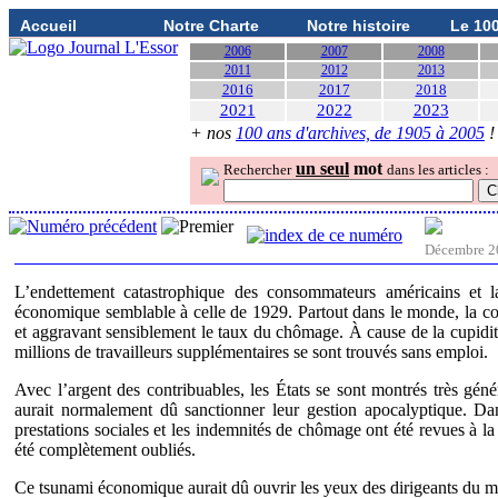
Accueil
Notre Charte
Notre histoire
Le 10
2006
2007
2008
2011
2012
2013
2016
2017
2018
2021
2022
2023
+ nos
100 ans d'archives, de 1905 à 2005
!
un seul
mot
Rechercher
dans les articles :
Décembre 2
L’endettement catastrophique des consommateurs américains et 
économique semblable à celle de 1929. Partout dans le monde, la co
et aggravant sensiblement le taux du chômage. À cause de la cupidit
millions de travailleurs supplémentaires se sont trouvés sans emploi.
Avec l’argent des contribuables, les États se sont montrés très géné
aurait normalement dû sanctionner leur gestion apocalyptique. Dan
prestations sociales et les indemnités de chômage ont été revues à l
été complètement oubliés.
Ce tsunami économique aurait dû ouvrir les yeux des dirigeants du m