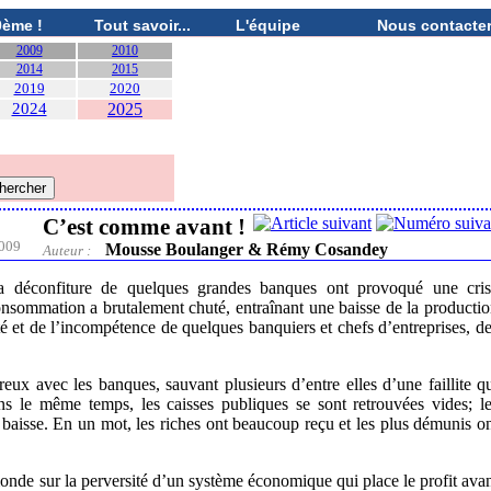
0ème !
Tout savoir...
L'équipe
Nous contacte
2009
2010
2014
2015
2019
2020
2024
2025
C’est comme avant !
009
Mousse Boulanger & Rémy Cosandey
Auteur :
la déconfiture de quelques grandes banques ont provoqué une cris
nsommation a brutalement chuté, entraînant une baisse de la producti
é et de l’incompétence de quelques banquiers et chefs d’entreprises, d
reux avec les banques, sauvant plusieurs d’entre elles d’une faillite q
s le même temps, les caisses publiques se sont retrouvées vides; l
a baisse. En un mot, les riches ont beaucoup reçu et les plus démunis o
onde sur la perversité d’un système économique qui place le profit ava