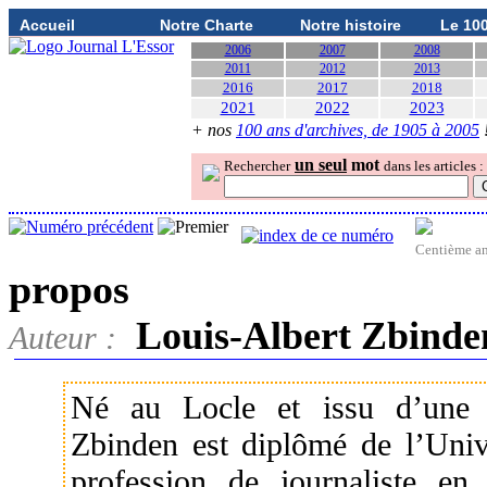
Accueil
Notre Charte
Notre histoire
Le 10
2006
2007
2008
2011
2012
2013
2016
2017
2018
2021
2022
2023
+ nos
100 ans d'archives, de 1905 à 2005
un seul
mot
Rechercher
dans les articles :
Centième an
propos
Louis-Albert Zbinde
Auteur :
Né au Locle et issu d’une f
Zbinden est diplômé de l’Univ
profession de journaliste en