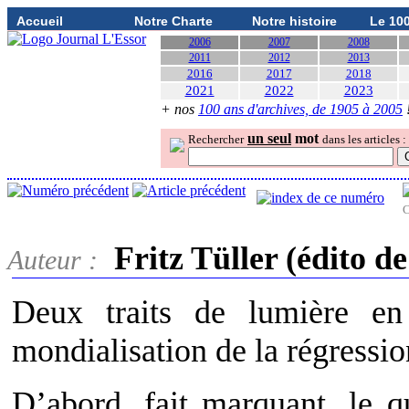
Accueil
Notre Charte
Notre histoire
Le 10
2006
2007
2008
2011
2012
2013
2016
2017
2018
2021
2022
2023
+ nos
100 ans d'archives, de 1905 à 2005
un seul
mot
Rechercher
dans les articles :
C
Fritz Tüller (édito 
Auteur :
Deux traits de lumière en
mondialisation de la régressio
D’abord, fait marquant, le q