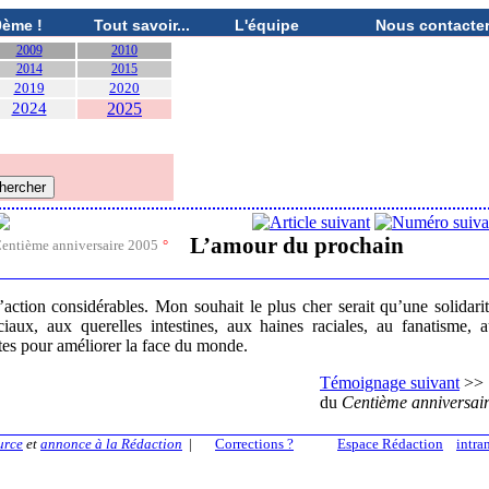
0ème !
Tout savoir...
L'équipe
Nous contacte
2009
2010
2014
2015
2019
2020
2024
2025
L’amour du prochain
entième anniversaire 2005
°
action considérables. Mon souhait le plus cher serait qu’une solidari
aux, aux querelles intestines, aux haines raciales, au fanatisme, 
rtes pour améliorer la face du monde.
Témoignage suivant
>>
du
Centième anniversai
urce
et
annonce à la Rédaction
|
Corrections ?
Espace Rédaction
intra