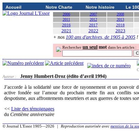
Accueil
Notre Charte
Notre histoire
Le 10
2006
2007
2008
2011
2012
2013
2016
2017
2018
2021
2022
2023
+ nos
100 ans d'archives, de 1905 à 2005
!
un seul
mot
Rechercher
dans les articles :
C
Jenny Humbert-Droz (édito d’avril 1994)
Auteur :
J’accorde à la solidarité une force de rayonnement et un pouvoir d’
active fondée sur l’amour du prochain mette fin aux conflits soci
despotisme, aux affrontements meurtriers et aux guerres de toutes so
<<
Liste des témoignages
du
Centième anniversaire
© Journal L'Essor 1905—2026 |
Reproduction autorisée avec
mention de la so