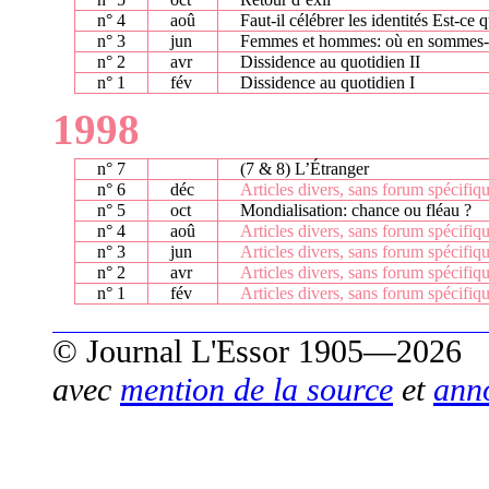
n° 4
aoû
Faut-il célébrer les identités Est-ce
n° 3
jun
Femmes et hommes: où en sommes-
n° 2
avr
Dissidence au quotidien II
n° 1
fév
Dissidence au quotidien I
1998
n° 7
(7 & 8) L’Étranger
n° 6
déc
Articles divers, sans forum spécifiq
n° 5
oct
Mondialisation: chance ou fléau ?
n° 4
aoû
Articles divers, sans forum spécifiq
n° 3
jun
Articles divers, sans forum spécifiq
n° 2
avr
Articles divers, sans forum spécifiq
n° 1
fév
Articles divers, sans forum spécifiq
© Journal L'Essor 1905—2026
avec
mention de la source
et
ann