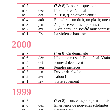
n° 7
(7 & 8) L’essor en question
n° 6
déc
L’homme et l’animal
n° 5
oct
A l’Est, que voit-on venir ?
n° 4
aoû
Bien-être... un droit, un plaisir, une 
n° 3
jun
A quoi servent les diplômes ?
n° 2
avr
Vivre dans une société multiconfess
n° 1
fév
La violence banalisée
2000
n° 7
(7 & 8) On démantèle
n° 6
déc
L’homme est seul. Point final. Vrai
n° 5
oct
Jeunes à découvert
n° 4
aoû
Peuples menacés
n° 3
jun
Devoir de révolte
n° 2
avr
Tabou !
n° 1
fév
Vivre autrement
1999
n° 7
(7 & 8) Peurs et espoirs pour l’an 2
n° 6
déc
Emergence de nouvelles solidarités
n° 5
oct
Retour d’exil