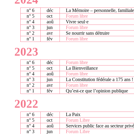
n° 6
déc
La Mémoire – personnelle, familiale,
n° 5
oct
Forum libre
n° 4
aoû
Vivre seul·e
n° 3
jun
Forum libre
n° 2
avr
Se nourrir sans détruire
n° 1
fév
Forum libre
2023
n° 6
déc
Forum libre
n° 5
oct
La Bienveillance
n° 4
aoû
Forum libre
n° 3
jun
La Constitution fédérale a 175 ans !
n° 2
avr
Forum libre
n° 1
fév
Qu’est-ce que l’opinion publique
2022
n° 6
déc
La Paix
n° 5
oct
Forum Libre
n° 4
aoû
Services public face au secteur priv
n° 3
jun
Forum Libre