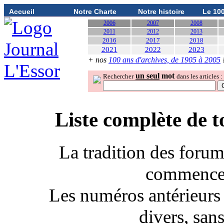
Accueil
Notre Charte
Notre histoire
Le 10
2006
2007
2008
2011
2012
2013
2016
2017
2018
2021
2022
2023
+ nos
100 ans d'archives, de 1905 à 2005
un seul
mot
Rechercher
dans les articles :
Liste complète de
t
La tradition des foru
commence 
Les numéros antérieurs 
divers, san