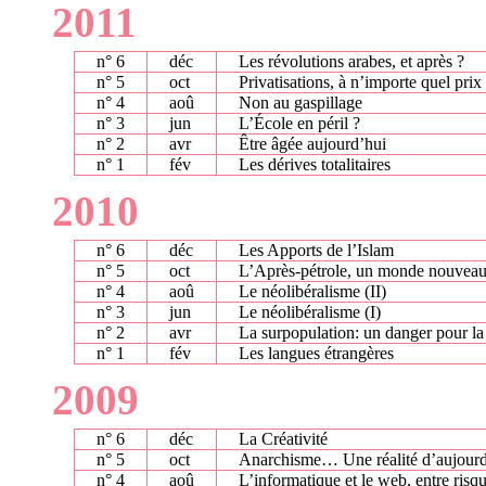
2011
n° 6
déc
Les révolutions arabes, et après ?
n° 5
oct
Privatisations, à n’importe quel prix
n° 4
aoû
Non au gaspillage
n° 3
jun
L’École en péril ?
n° 2
avr
Être âgée aujourd’hui
n° 1
fév
Les dérives totalitaires
2010
n° 6
déc
Les Apports de l’Islam
n° 5
oct
L’Après-pétrole, un monde nouvea
n° 4
aoû
Le néolibéralisme (II)
n° 3
jun
Le néolibéralisme (I)
n° 2
avr
La surpopulation: un danger pour la
n° 1
fév
Les langues étrangères
2009
n° 6
déc
La Créativité
n° 5
oct
Anarchisme… Une réalité d’aujourd
n° 4
aoû
L’informatique et le web, entre risq