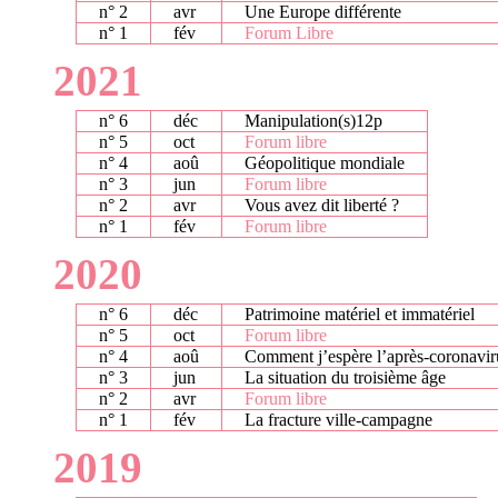
n° 2
avr
Une Europe différente
n° 1
fév
Forum Libre
2021
n° 6
déc
Manipulation(s)12p
n° 5
oct
Forum libre
n° 4
aoû
Géopolitique mondiale
n° 3
jun
Forum libre
n° 2
avr
Vous avez dit liberté ?
n° 1
fév
Forum libre
2020
n° 6
déc
Patrimoine matériel et immatériel
n° 5
oct
Forum libre
n° 4
aoû
Comment j’espère l’après-coronavir
n° 3
jun
La situation du troisième âge
n° 2
avr
Forum libre
n° 1
fév
La fracture ville-campagne
2019