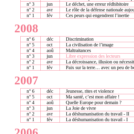
n° 3
jun
Le déchet, une erreur rédhibitoire
n° 2
avr
Le rôle de la défense nationale aujo
n° 1
fév
Ces peurs qui engendrent l’inertie
2008
n° 6
déc
Discrimination
n° 5
oct
La civilisation de l’image
n° 4
aoû
Maltraitances
n° 3
jun
Libre expression des lecteurs
n° 2
avr
La décroissance, illusion ou nécessit
n° 1
fév
Paix sur la terre… avec un peu de 
2007
n° 6
déc
Jeunesse, rites et violence
n° 5
oct
Ma santé, c’est mon affaire !
n° 4
aoû
Quelle Europe pour demain ?
n° 3
jun
La Joie de vivre
n° 2
avr
La déshumanisation du travail - II
n° 1
fév
La déshumanisation du travail - I
2006