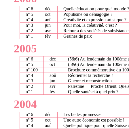
n° 6
déc
Quelle éducation pour quel monde 
n° 5
oct
Populisme ou démagogie ?
n° 4
aoû
Créativité et expression artistique ?
n° 3
jun
Pour moi, la créativité, c’est ?
n° 2
avr
Retour à des sociétés de subsistance
n° 1
fév
Graines de paix
2005
n° 6
déc
(5&6) Au lendemain du 100ème a
n° 5
oct
(5&6) Au lendemain du 100ème a
n° 100
Brochure commémorative du 100è
n° 4
aoû
Réorienter la recherche ?
n° 3
jun
Guerre et reconstruction
n° 2
avr
Palestine --- Proche-Orient. Quels
n° 1
fév
Quelle santé et à quel prix ?
2004
n° 6
déc
Les belles promesses
n° 5
oct
Une autre économie est possible !
n° 4
aoû
Quelle politique pour quelle Suisse 