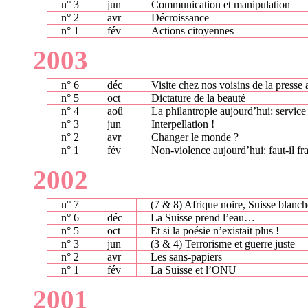
n° 3
jun
Communication et manipulation
n° 2
avr
Décroissance
n° 1
fév
Actions citoyennes
2003
n° 6
déc
Visite chez nos voisins de la presse 
n° 5
oct
Dictature de la beauté
n° 4
aoû
La philantropie aujourd’hui: service 
n° 3
jun
Interpellation !
n° 2
avr
Changer le monde ?
n° 1
fév
Non-violence aujourd’hui: faut-il f
2002
n° 7
(7 & 8) Afrique noire, Suisse blanch
n° 6
déc
La Suisse prend l’eau…
n° 5
oct
Et si la poésie n’existait plus !
n° 3
jun
(3 & 4) Terrorisme et guerre juste
n° 2
avr
Les sans-papiers
n° 1
fév
La Suisse et l’ONU
2001