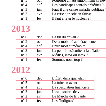
n° 5
oct
Pourquoi un abstentionnisme si élev
n° 4
aoû
Les handicapés sont-ils prétérités ?
n° 3
jun
Faut-il une caisse maladie publique 
n° 2
avr
La crise agricole en Suisse
n° 1
fév
Il faut arrêter le nucléaire !
2013
n° 6
déc
La fin du travail ?
n° 5
oct
De la mobilité au déracinement
n° 4
aoû
Entre mort et mémoire
n° 3
jun
La peur, l’insécurité et la délation
n° 2
avr
Médias, infos ou intox ?
n° 1
fév
Sommes-nous trop ?
2012
n° 6
déc
L’État, dans quel état ?
n° 5
oct
La fuite en avant
n° 4
aoû
La spéculation financière
n° 3
jun
L’eau, source de vie
n° 2
avr
Le Marché de la Santé
n° 1
fév
Les "Indignes"