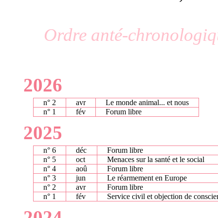
Ordre anté-chronologiqu
2026
n° 2
avr
Le monde animal... et nous
n° 1
fév
Forum libre
2025
n° 6
déc
Forum libre
n° 5
oct
Menaces sur la santé et le social
n° 4
aoû
Forum libre
n° 3
jun
Le réarmement en Europe
n° 2
avr
Forum libre
n° 1
fév
Service civil et objection de consci
2024