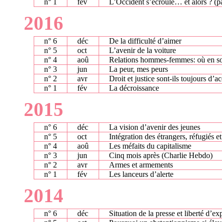
n° 1
fév
L’Occident s’écroule… et alors ? (pa
2016
n° 6
déc
De la difficulté d’aimer
n° 5
oct
L’avenir de la voiture
n° 4
aoû
Relations hommes-femmes: où en 
n° 3
jun
La peur, mes peurs
n° 2
avr
Droit et justice sont-ils toujours d’a
n° 1
fév
La décroissance
2015
n° 6
déc
La vision d’avenir des jeunes
n° 5
oct
Intégration des étrangers, réfugiés e
n° 4
aoû
Les méfaits du capitalisme
n° 3
jun
Cinq mois après (Charlie Hebdo)
n° 2
avr
Armes et armements
n° 1
fév
Les lanceurs d’alerte
2014
n° 6
déc
Situation de la presse et liberté d’ex