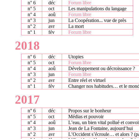
n° 6
déc
Forum libre
n° 5
oct
Les manipulations du langage
n° 4
aoû
Forum libre
n° 3
jun
La Coopération... vue de près
n° 2
avr
La mort
n° 1
fév
Forum libre
2018
n° 6
déc
Utopies
n° 5
oct
Forum libre
n° 4
aoû
Développement ou décroissance ?
n° 3
jun
Forum libre
n° 2
avr
Entre réel et virtuel
n° 1
fév
Changer nos habitudes… et le mond
2017
n° 6
déc
Propos sur le bonheur
n° 5
oct
Médias et pouvoir
n° 4
aoû
L’eau, un bien vital pollué et convoi
n° 3
jun
Jean de La Fontaine, aujourd’hui
n° 2
avr
L’Occident s’écroule… et alors ? (par