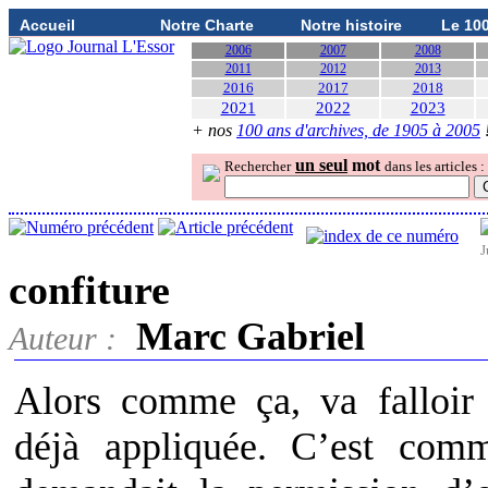
Accueil
Notre Charte
Notre histoire
Le 10
2006
2007
2008
2011
2012
2013
2016
2017
2018
2021
2022
2023
+ nos
100 ans d'archives, de 1905 à 2005
un seul
mot
Rechercher
dans les articles :
J
confiture
Marc Gabriel
Auteur :
Alors comme ça, va falloir
déjà appliquée. C’est com